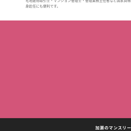
宅地建物取引士・マンション管理士・管理業務主任者など国家資格
身赴任にも便利です。
加瀬のマンスリ