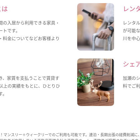
とは
レン
間の入居から利用できる家具・
レンタ
ートです。
が可能
・料金についてなどお客様より
川を中
。
シェ
き、家賃を支払うことで賃貸す
加瀬の
年以上の実績をもとに、ひとりひ
料でご
す。
！マンスリー＋ウィークリーでのご利用も可能です。連泊・長期出張の経費削減に