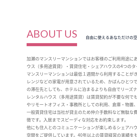
ABOUT US
自由に使えるあなただけの
加瀬のマンスリーマンションではお客様のご利用用途に
ウス（多用途賃貸）・賃貸住宅・シェアハウスの4つのタ
マンスリーマンションは最低１週間から利用することが
レンジなどの家電が用意されているため、かばんひとつ
の滞在先としても、ホテルに泊まるよりも自由でリーズ
レンタルハウス（多用途賃貸）は賃貸契約が不要な何で
やリモートオフィス・事務所としての利用、倉庫・物置
一般賃貸住宅は当社が貸主のため仲介手数料など無駄な
徴です。入居までスピーディな対応をお約束します。
他にも住人とのコミュニケーションが楽しめるシェアハ
空間をご提供しています。40年以上の賃貸経営の実績を